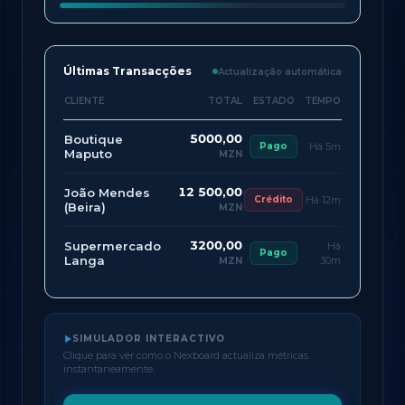
Últimas Transacções
Actualização automática
CLIENTE
TOTAL
ESTADO
TEMPO
5000,00
Boutique
Pago
Há 5m
Maputo
MZN
12 500,00
João Mendes
Crédito
Há 12m
(Beira)
MZN
3200,00
Supermercado
Há
Pago
Langa
30m
MZN
SIMULADOR INTERACTIVO
Clique para ver como o Nexboard actualiza métricas
instantaneamente.